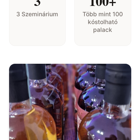
3
100+
3 Szeminárium
Több mint 100
kóstolható
palack