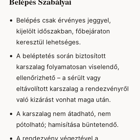
Belépés Szabályai
Belépés csak érvényes jeggyel,
kijelölt időszakban, főbejáraton
keresztül lehetséges.
A beléptetés során biztosított
karszalag folyamatosan viselendő,
ellenőrizhető – a sérült vagy
eltávolított karszalag a rendezvényről
való kizárást vonhat maga után.
A karszalag nem átadható, nem
pótolható; hamisítása büntetendő.
A rendezvény végeztével a